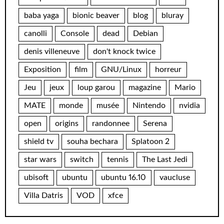
baba yaga
bionic beaver
blog
bluray
canolli
Console
dead
Debian
denis villeneuve
don't knock twice
Exposition
film
GNU/Linux
horreur
Jeu
jeux
loup garou
magazine
Mario
MATE
monde
musée
Nintendo
nvidia
open
origins
randonnee
Serena
shield tv
souha bechara
Splatoon 2
star wars
switch
tennis
The Last Jedi
ubisoft
ubuntu
ubuntu 16.10
vaucluse
Villa Datris
VOD
xfce