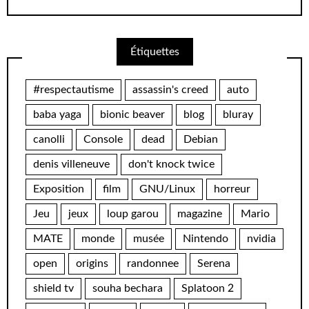
Étiquettes
#respectautisme
assassin's creed
auto
baba yaga
bionic beaver
blog
bluray
canolli
Console
dead
Debian
denis villeneuve
don't knock twice
Exposition
film
GNU/Linux
horreur
Jeu
jeux
loup garou
magazine
Mario
MATE
monde
musée
Nintendo
nvidia
open
origins
randonnee
Serena
shield tv
souha bechara
Splatoon 2