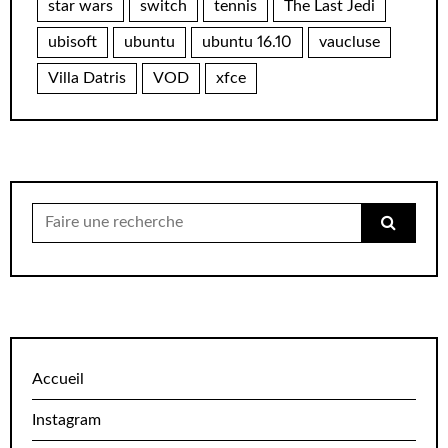
star wars
switch
tennis
The Last Jedi
ubisoft
ubuntu
ubuntu 16.10
vaucluse
Villa Datris
VOD
xfce
Chercher
pour:
Accueil
Instagram