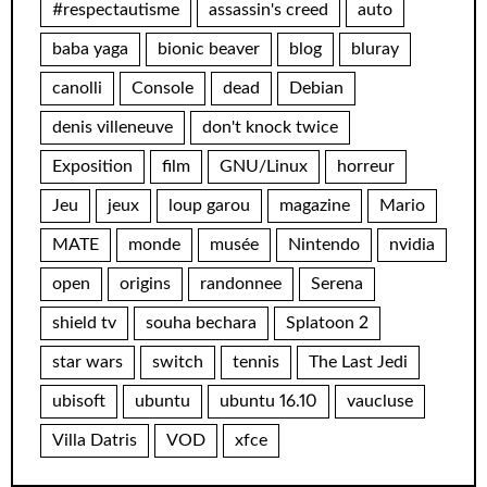
#respectautisme
assassin's creed
auto
baba yaga
bionic beaver
blog
bluray
canolli
Console
dead
Debian
denis villeneuve
don't knock twice
Exposition
film
GNU/Linux
horreur
Jeu
jeux
loup garou
magazine
Mario
MATE
monde
musée
Nintendo
nvidia
open
origins
randonnee
Serena
shield tv
souha bechara
Splatoon 2
star wars
switch
tennis
The Last Jedi
ubisoft
ubuntu
ubuntu 16.10
vaucluse
Villa Datris
VOD
xfce