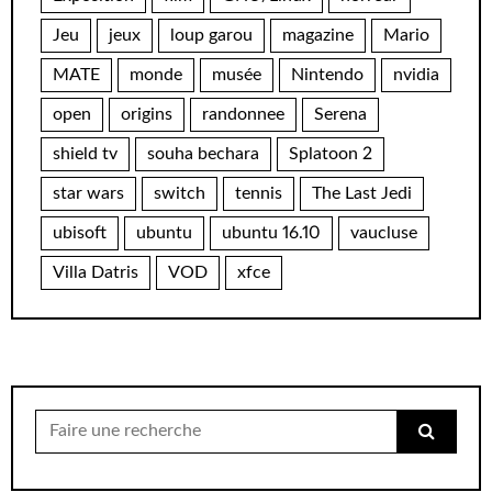
Jeu
jeux
loup garou
magazine
Mario
MATE
monde
musée
Nintendo
nvidia
open
origins
randonnee
Serena
shield tv
souha bechara
Splatoon 2
star wars
switch
tennis
The Last Jedi
ubisoft
ubuntu
ubuntu 16.10
vaucluse
Villa Datris
VOD
xfce
Chercher
pour: