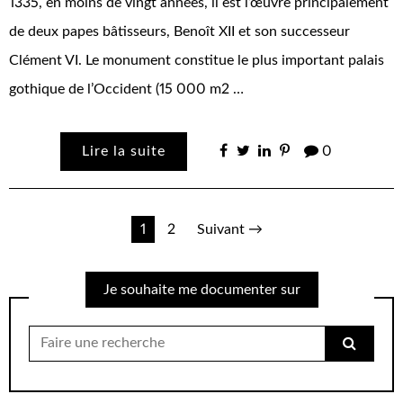
1335, en moins de vingt années, il est l’œuvre principalement
de deux papes bâtisseurs, Benoît XII et son successeur
Clément VI. Le monument constitue le plus important palais
gothique de l’Occident (15 000 m2 …
Lire la suite
0
Pagination
1
2
Suivant →
des
Je souhaite me documenter sur
publications
Chercher
pour: