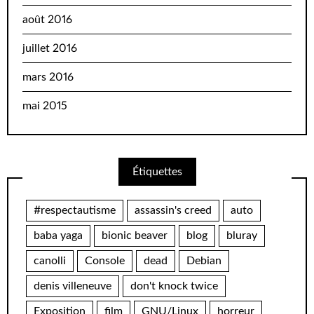
août 2016
juillet 2016
mars 2016
mai 2015
Étiquettes
#respectautisme
assassin's creed
auto
baba yaga
bionic beaver
blog
bluray
canolli
Console
dead
Debian
denis villeneuve
don't knock twice
Exposition
film
GNU/Linux
horreur