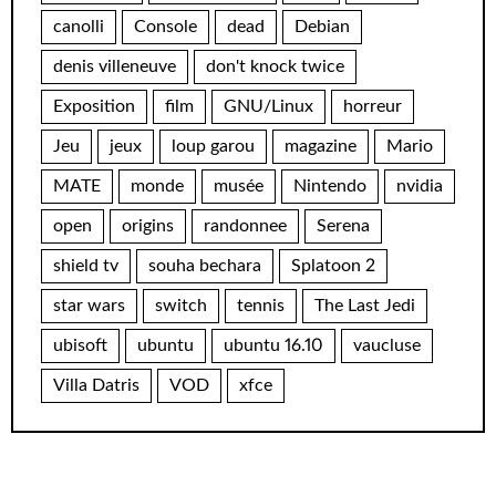
canolli
Console
dead
Debian
denis villeneuve
don't knock twice
Exposition
film
GNU/Linux
horreur
Jeu
jeux
loup garou
magazine
Mario
MATE
monde
musée
Nintendo
nvidia
open
origins
randonnee
Serena
shield tv
souha bechara
Splatoon 2
star wars
switch
tennis
The Last Jedi
ubisoft
ubuntu
ubuntu 16.10
vaucluse
Villa Datris
VOD
xfce