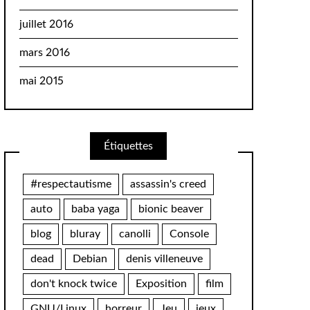
juillet 2016
mars 2016
mai 2015
Étiquettes
#respectautisme
assassin's creed
auto
baba yaga
bionic beaver
blog
bluray
canolli
Console
dead
Debian
denis villeneuve
don't knock twice
Exposition
film
GNU/Linux
horreur
Jeu
jeux