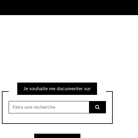
Je souhaite me documenter sur
Chercher
pour: