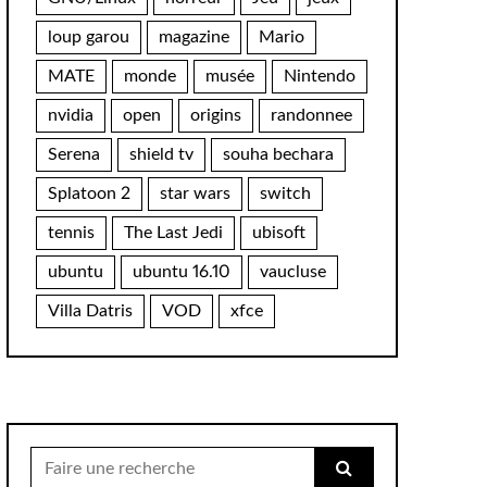
loup garou
magazine
Mario
MATE
monde
musée
Nintendo
nvidia
open
origins
randonnee
Serena
shield tv
souha bechara
Splatoon 2
star wars
switch
tennis
The Last Jedi
ubisoft
ubuntu
ubuntu 16.10
vaucluse
Villa Datris
VOD
xfce
Chercher
pour: