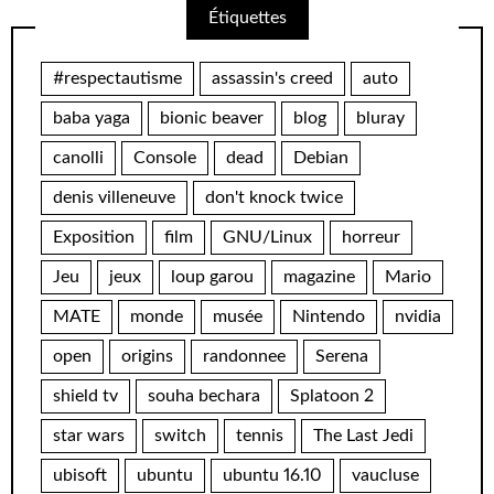
Étiquettes
#respectautisme
assassin's creed
auto
baba yaga
bionic beaver
blog
bluray
canolli
Console
dead
Debian
denis villeneuve
don't knock twice
Exposition
film
GNU/Linux
horreur
Jeu
jeux
loup garou
magazine
Mario
MATE
monde
musée
Nintendo
nvidia
open
origins
randonnee
Serena
shield tv
souha bechara
Splatoon 2
star wars
switch
tennis
The Last Jedi
ubisoft
ubuntu
ubuntu 16.10
vaucluse