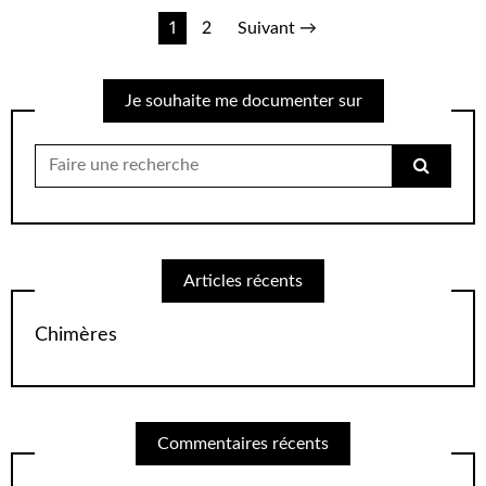
Pagination
1
2
Suivant →
des
Je souhaite me documenter sur
publications
Chercher
pour:
Articles récents
Chimères
Commentaires récents